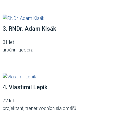
3. RNDr. Adam Klsák
31 let
urbánní geograf
4. Vlastimil Lepík
72 let
projektant, trenér vodních slalomářů