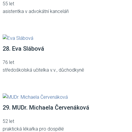
55 let
asistentka v advokátní kanceláři
28. Eva Slábová
76 let
středoškolská učitelka v.v., důchodkyně
29. MUDr. Michaela Červenáková
52 let
praktická lékařka pro dospělé