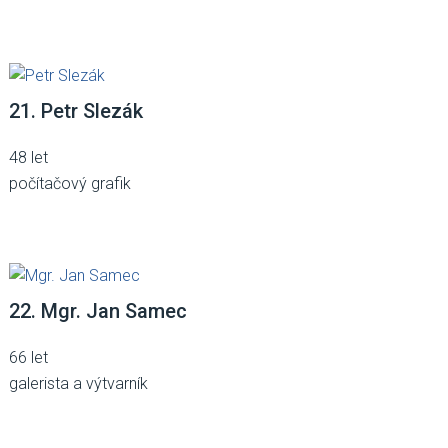
21. Petr Slezák
48 let
počítačový grafik
22. Mgr. Jan Samec
66 let
galerista a výtvarník