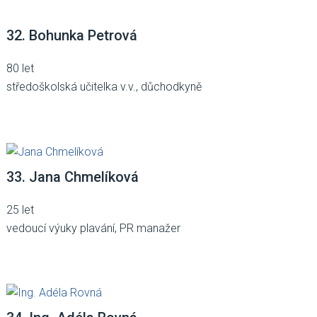
32. Bohunka Petrová
80 let
středoškolská učitelka v.v., důchodkyně
33. Jana Chmelíková
25 let
vedoucí výuky plavání, PR manažer