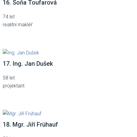
16. Soňa Toufarová
74 let
realitní makléř
17. Ing. Jan Dušek
58 let
projektant
18. Mgr. Jiří Frühauf