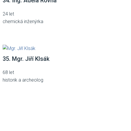
34. Ing. Adéla Rovná
24 let
chemická inženýrka
35. Mgr. Jiří Klsák
68 let
historik a archeolog