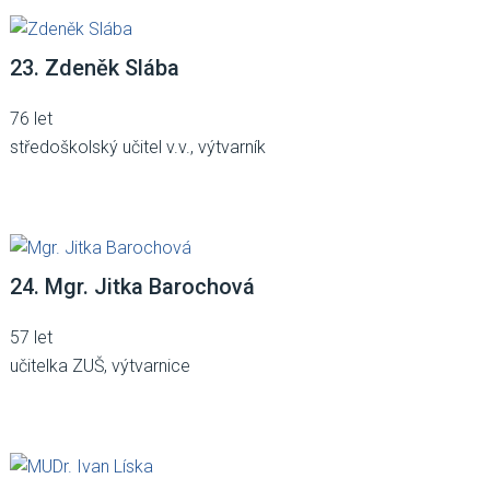
23. Zdeněk Slába
76 let
středoškolský učitel v.v., výtvarník
24. Mgr. Jitka Barochová
57 let
učitelka ZUŠ, výtvarnice