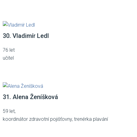
30. Vladimír Ledl
76 let
učitel
31. Alena Ženíšková
59 let,
koordinátor zdravotní pojišťovny, trenérka plavání