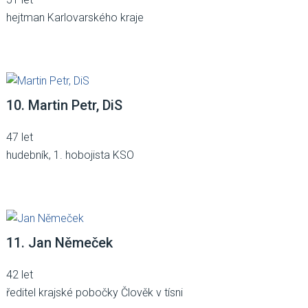
hejtman Karlovarského kraje
10. Martin Petr, DiS
47 let
hudebník, 1. hobojista KSO
11. Jan Němeček
42 let
ředitel krajské pobočky Člověk v tísni