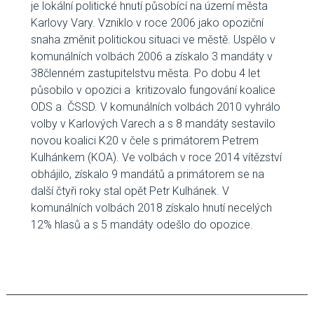
je lokální politické hnutí působící na území města
Karlovy Vary. Vzniklo v roce 2006 jako opoziční
snaha změnit politickou situaci ve městě. Uspělo v
komunálních volbách 2006 a získalo 3 mandáty v
38členném zastupitelstvu města. Po dobu 4 let
působilo v opozici a kritizovalo fungování koalice
ODS a ČSSD. V komunálních volbách 2010 vyhrálo
volby v Karlových Varech a s 8 mandáty sestavilo
novou koalici K20 v čele s primátorem Petrem
Kulhánkem (KOA). Ve volbách v roce 2014 vítězství
obhájilo, získalo 9 mandátů a primátorem se na
další čtyři roky stal opět Petr Kulhánek. V
komunálních volbách 2018 získalo hnutí necelých
12% hlasů a s 5 mandáty odešlo do opozice.