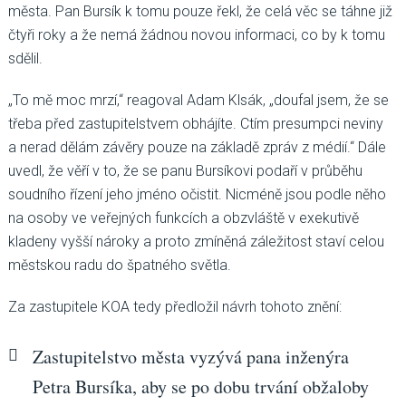
města. Pan Bursík k tomu pouze řekl, že celá věc se táhne již
čtyři roky a že nemá žádnou novou informaci, co by k tomu
sdělil.
„To mě moc mrzí,“ reagoval Adam Klsák, „doufal jsem, že se
třeba před zastupitelstvem obhájíte. Ctím presumpci neviny
a nerad dělám závěry pouze na základě zpráv z médií.“ Dále
uvedl, že věří v to, že se panu Bursíkovi podaří v průběhu
soudního řízení jeho jméno očistit. Nicméně jsou podle něho
na osoby ve veřejných funkcích a obzvláště v exekutivě
kladeny vyšší nároky a proto zmíněná záležitost staví celou
městskou radu do špatného světla.
Za zastupitele KOA tedy předložil návrh tohoto znění:
Zastupitelstvo města vyzývá pana inženýra
Petra Bursíka, aby se po dobu trvání obžaloby